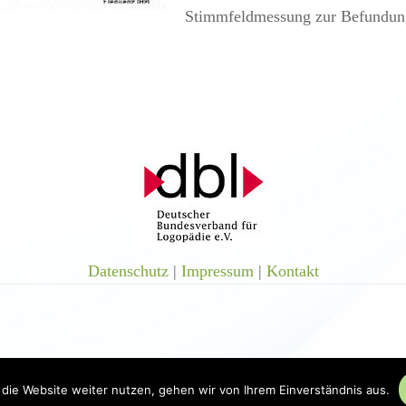
Stimmfeldmessung zur Befundung 
Datenschutz
|
Impressum
|
Kontakt
die Website weiter nutzen, gehen wir von Ihrem Einverständnis aus.