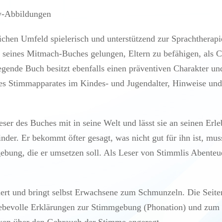
/w-Abbildungen
lichen Umfeld spielerisch und unterstützend zur Sprachthera
g seines Mitmach-Buches gelungen, Eltern zu befähigen, als C
egende Buch besitzt ebenfalls einen präventiven Charakter und 
es Stimmapparates im Kindes- und Jugendalter, Hinweise und
ser des Buches mit in seine Welt und lässt sie an seinen Erle
der. Er bekommt öfter gesagt, was nicht gut für ihn ist, mu
ebung, die er umsetzen soll. Als Leser von Stimmlis Abent
iert und bringt selbst Erwachsene zum Schmunzeln. Die Seiten
iebevolle Erklärungen zur Stimmgebung (Phonation) und zum